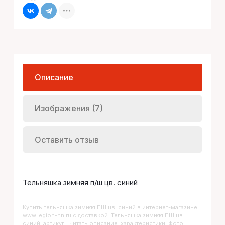
Описание
Изображения (7)
Оставить отзыв
Тельняшка зимняя п/ш цв. синий
Купить
Тельняшка зимняя ПШ цв. синий
в интернет-магазине
www.legion-nn.ru с доставкой. Тельняшка зимняя ПШ цв.
синий, артикул : читать описание, характеристики, фото